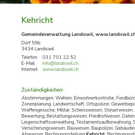
Kehricht
Gemeindeverwaltung Landiswil, www.landiswil.c
Dorf 59b
3434 Landiswil
Telefon
031 701 22 52
E-Mail
info@landiswil.ch
Internet
www.landiswil.ch
Zuständigkeiten:
Abstimmungen, Wahlen, Einwohnerkontrolle, Fundbüro,
Zonenplanung, Landwirtschaft, Ortspolizei, Gewerbepo
Waffengesuche, Militär, Schiesswesen, Steuerwesen, 
Bewertung, Bestattungswesen, Friedhofwesen, Daten
Liegenschaftsverwaltung, Testamentsaufbewahrung, 
Versicherungswesen, Bauwesen, Baupolizei, Gebäudev
Abwasser, Rechnungsstellung
Kehricht
, Rechnungsst