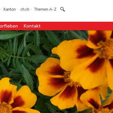
·
Kanton
·
ch.ch
·
Themen A-Z
orfleben
Kontakt