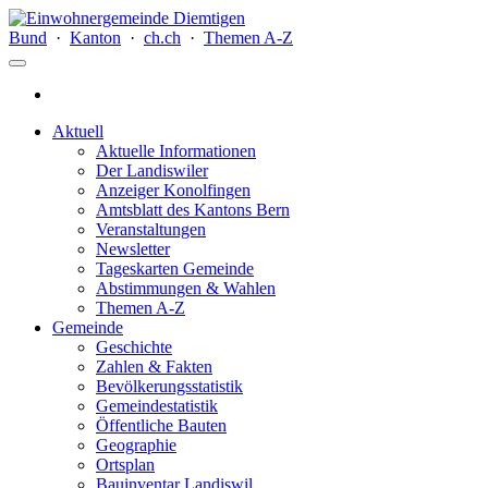
Bund
·
Kanton
·
ch.ch
·
Themen A-Z
Aktuell
Aktuelle Informationen
Der Landiswiler
Anzeiger Konolfingen
Amtsblatt des Kantons Bern
Veranstaltungen
Newsletter
Tageskarten Gemeinde
Abstimmungen & Wahlen
Themen A-Z
Gemeinde
Geschichte
Zahlen & Fakten
Bevölkerungsstatistik
Gemeindestatistik
Öffentliche Bauten
Geographie
Ortsplan
Bauinventar Landiswil