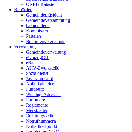
ÖREB-Kataster
Behörden
Gemeindepräsident
Gemeindeversammlung
Gemeinderat
Kommission
Parteien
Behördenverzeichnis
Verwaltung
Gemeindeverwaltung
eUmzugCH
eBau
AHV-Zweigstelle
Sozialdienst
Zivilstandsamt
Abfallkalender
Fundbüro
Wichtige Adressen
Formulare
Reglemente
Merkblätter
Beratungsstellen
Notrufnummern
Notfalltreffpunkt
Vermietung MZG