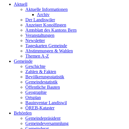
Aktuell
Aktuelle Informationen
Archiv
Der Landiswiler
Anzeiger Konolfingen
Amtsblatt des Kantons Bern
Veranstaltungen
Newsletter
Tageskarten Gemeinde
Abstimmungen & Wahlen
Themen A-Z
Gemeinde
Geschichte
Zahlen & Fakten
Bevölkerungsstatistik
Gemeindestatistik
Öffentliche Bauten
Geographie
Ortsplan
Bauinventar Landiswil
ÖREB-Kataster
Behörden
Gemeindepräsident
Gemeindeversammlung
Gemeinderat