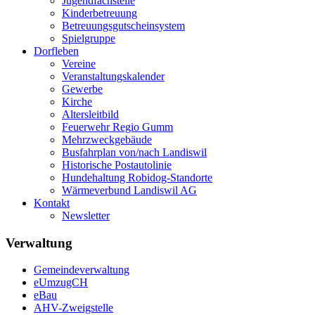
Jugendfachstelle
Kinderbetreuung
Betreuungsgutscheinsystem
Spielgruppe
Dorfleben
Vereine
Veranstaltungskalender
Gewerbe
Kirche
Altersleitbild
Feuerwehr Regio Gumm
Mehrzweckgebäude
Busfahrplan von/nach Landiswil
Historische Postautolinie
Hundehaltung Robidog-Standorte
Wärmeverbund Landiswil AG
Kontakt
Newsletter
Verwaltung
Gemeindeverwaltung
eUmzugCH
eBau
AHV-Zweigstelle