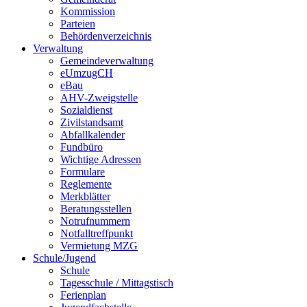
Kommission
Parteien
Behördenverzeichnis
Verwaltung
Gemeindeverwaltung
eUmzugCH
eBau
AHV-Zweigstelle
Sozialdienst
Zivilstandsamt
Abfallkalender
Fundbüro
Wichtige Adressen
Formulare
Reglemente
Merkblätter
Beratungsstellen
Notrufnummern
Notfalltreffpunkt
Vermietung MZG
Schule/Jugend
Schule
Tagesschule / Mittagstisch
Ferienplan