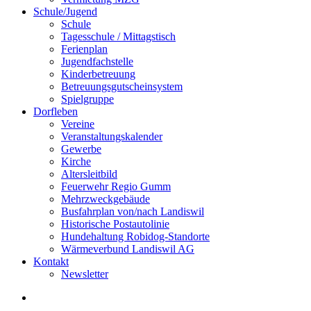
Schule/Jugend
Schule
Tagesschule / Mittagstisch
Ferienplan
Jugendfachstelle
Kinderbetreuung
Betreuungsgutscheinsystem
Spielgruppe
Dorfleben
Vereine
Veranstaltungskalender
Gewerbe
Kirche
Altersleitbild
Feuerwehr Regio Gumm
Mehrzweckgebäude
Busfahrplan von/nach Landiswil
Historische Postautolinie
Hundehaltung Robidog-Standorte
Wärmeverbund Landiswil AG
Kontakt
Newsletter