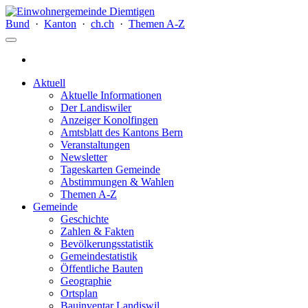
Bund
·
Kanton
·
ch.ch
·
Themen A-Z
Aktuell
Aktuelle Informationen
Der Landiswiler
Anzeiger Konolfingen
Amtsblatt des Kantons Bern
Veranstaltungen
Newsletter
Tageskarten Gemeinde
Abstimmungen & Wahlen
Themen A-Z
Gemeinde
Geschichte
Zahlen & Fakten
Bevölkerungsstatistik
Gemeindestatistik
Öffentliche Bauten
Geographie
Ortsplan
Bauinventar Landiswil