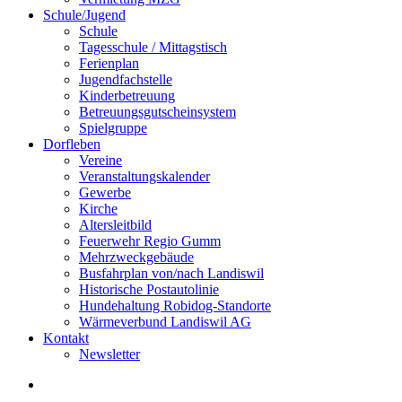
Schule/Jugend
Schule
Tagesschule / Mittagstisch
Ferienplan
Jugendfachstelle
Kinderbetreuung
Betreuungsgutscheinsystem
Spielgruppe
Dorfleben
Vereine
Veranstaltungskalender
Gewerbe
Kirche
Altersleitbild
Feuerwehr Regio Gumm
Mehrzweckgebäude
Busfahrplan von/nach Landiswil
Historische Postautolinie
Hundehaltung Robidog-Standorte
Wärmeverbund Landiswil AG
Kontakt
Newsletter