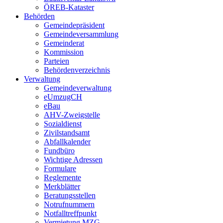
ÖREB-Kataster
Behörden
Gemeindepräsident
Gemeindeversammlung
Gemeinderat
Kommission
Parteien
Behördenverzeichnis
Verwaltung
Gemeindeverwaltung
eUmzugCH
eBau
AHV-Zweigstelle
Sozialdienst
Zivilstandsamt
Abfallkalender
Fundbüro
Wichtige Adressen
Formulare
Reglemente
Merkblätter
Beratungsstellen
Notrufnummern
Notfalltreffpunkt
Vermietung MZG