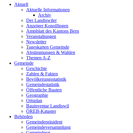
Aktuell
Aktuelle Informationen
Archiv
Der Landiswiler
Anzeiger Konolfingen
Amtsblatt des Kantons Bern
Veranstaltungen
Newsletter
Tageskarten Gemeinde
Abstimmungen & Wahlen
Themen A-Z
Gemeinde
Geschichte
Zahlen & Fakten
Bevölkerungsstatistik
Gemeindestatistik
Öffentliche Bauten
Geographie
Ortsplan
Bauinventar Landiswil
ÖREB-Kataster
Behörden
Gemeindepräsident
Gemeindeversammlung
Gemeinderat