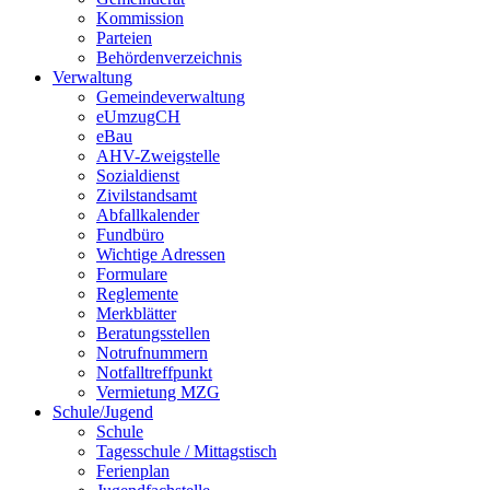
Kommission
Parteien
Behördenverzeichnis
Verwaltung
Gemeindeverwaltung
eUmzugCH
eBau
AHV-Zweigstelle
Sozialdienst
Zivilstandsamt
Abfallkalender
Fundbüro
Wichtige Adressen
Formulare
Reglemente
Merkblätter
Beratungsstellen
Notrufnummern
Notfalltreffpunkt
Vermietung MZG
Schule/Jugend
Schule
Tagesschule / Mittagstisch
Ferienplan