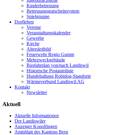
Jugendfachstelle
Kinderbetreuung
Betreuungsgutscheinsystem
Spielgruppe
Dorfleben
Vereine
Veranstaltungskalender
Gewerbe
Kirche
Altersleitbild
Feuerwehr Regio Gumm
Mehrzweckgebäude
Busfahrplan von/nach Landiswil
Historische Postautolinie
Hundehaltung Robidog-Standorte
Wärmeverbund Landiswil AG
Kontakt
Newsletter
Aktuell
Aktuelle Informationen
Der Landiswiler
Anzeiger Konolfingen
Amtsblatt des Kantons Bern