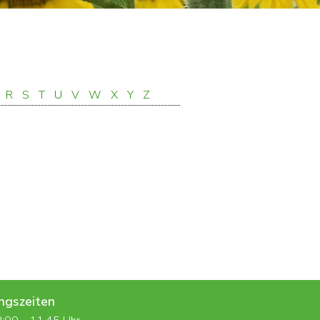
R
S
T
U
V
W
X
Y
Z
ngszeiten