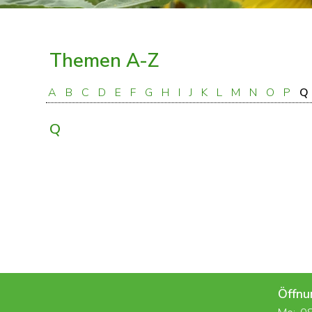
Themen A-Z
A
B
C
D
E
F
G
H
I
J
K
L
M
N
O
P
Q
Q
Öffnu