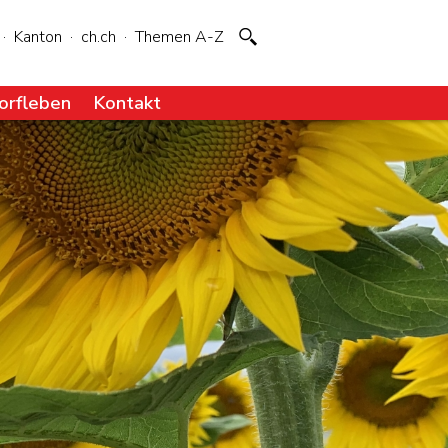
·
Kanton
·
ch.ch
·
Themen A-Z
orfleben
Kontakt